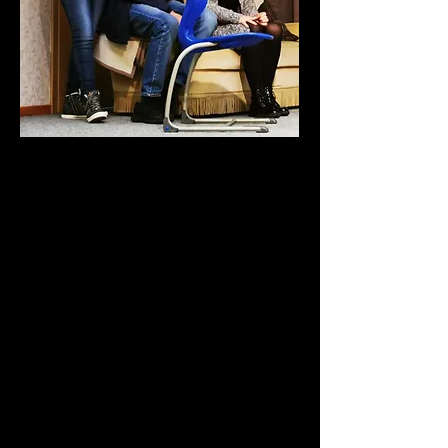
"De nahste Daam, de sülvige Heer"
van Rolf Sperling
(plattdüütsk van Wolfgang Binder)
Premiere:
Dönnerdag,13 Februar 2020 um 20 Ühr
anner Terminen:
Freedag, 14. Februar 2020 um 20 Ühr
Saterdag, 15. Februar 2020 um 20 Ühr
Sönndag 16. Februar 2020 um 18 Ühr
Freedag, 21. Februar 2020 um 20 Ühr
Saterdag, 22. Februar 2020 um 20 Ühr
Sönndag 23. Februar 2020 um 15 Ühr